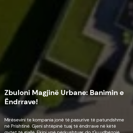
Zbuloni Magjinë Urbane: Banimin e
Ëndrrave!
Mirësevini te kompania jonë të pasurive të patundshme
në Prishtinë. Gjeni shtëpinë tuaj të ëndrrave në këtë
qytet të gjallë. Ekipi ynë përkushtuar do t'ju udhëzojë