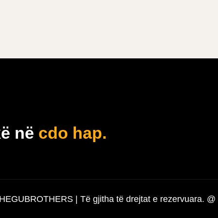
ë në
cdo hap.
EGUBROTHERS | Të gjitha të drejtat e rezervuara. @