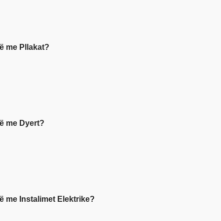
në me Pllakat?
inë me Dyert?
në me Instalimet Elektrike?