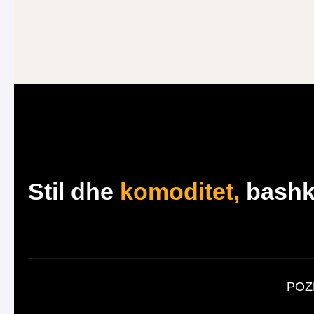
j
*
Stil dhe
komoditet,
bashk
POZH