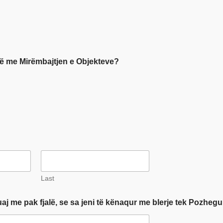
inë me Mirëmbajtjen e Objekteve?
Last
j me pak fjalë, se sa jeni të kënaqur me blerje tek Pozhe