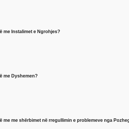
inë me Instalimet e Ngrohjes?
sinë me Dyshemen?
sinë me me shërbimet në rregullimin e problemeve nga Pozh