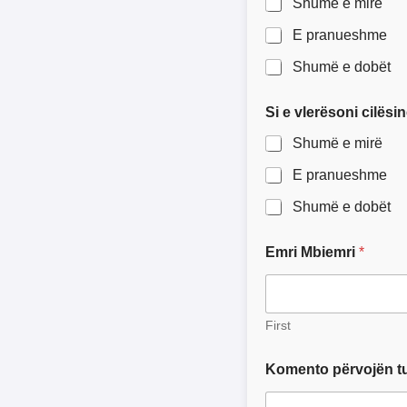
Shumë e mirë
E pranueshme
Shumë e dobët
Si e vlerësoni cilës
Shumë e mirë
E pranueshme
Shumë e dobët
Emri Mbiemri
*
First
Komento përvojën tua