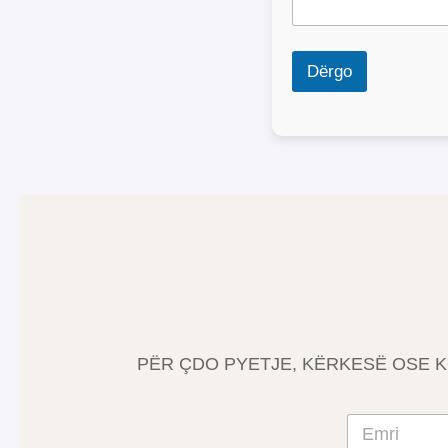
Dërgo
PËR ÇDO PYETJE, KËRKESË OSE K
E
m