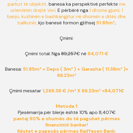
parkut të objektit,
banesa ka perspektivë perfekte
me
orientimin drejtë Veri.
E përbërë nga
1 dhome gjumi, 1
banjo, kuzhinën e bashkangjitur në dhomën e ditës dhe
ballkonin,
kjo banesë formon gjithsej
51.85m²
.
Çmimi:
Çmimi total: Nga
89,257
€ në
84,071
€
Banesa:
51.85m² + Depo ( 3m² ) + Garazha ( 11.38m² )=
66.23m²
Çmimi mesatar
1,269.38 € /m²
X
66.23
m²
=
84,071
€
Metoda 1
Pjesëmarrja për blerje është 10% apo 8,407€
pastaj 90% e shumës do të paguhet përmes
financimit bankar!
Këstet e pagesës përmes Raiffesen Bank
: