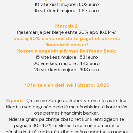
10 vite kesti mujore : 802 euro
15 vite kesti mujore : 597 euro
Metoda 2
Pjesëmarrja për blerje është 20% apo 16,814€
pastaj 80% e shumës do të paguhet përmes
financimit bankar!
Këstet e pagesës përmes Raiffesen Bank
:
15 vite kesti mujore : 531 euro
20 vite kesti mujore : 443 euro
25 vite kesti mujore : 393 euro
*Oferta vlen deri më 1 Shtator 2026
Sqarim :
Çmimi me zbritje aplikohet vetëm në rastet kur
klienti kryen pagesën e plotë me nënshkrim të kontratës
ose përmes financimit bankar.
Ndërsa çmimi pa zbritje zbatohet kur klienti zgjedh të
paguajë 30–40% të vlerës totale në momentin e
nënshkrimit të kontratës, dhe pjesën e mbetur ta paguaj