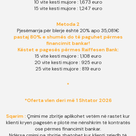
10 vite kesti mujore : 1,673 euro
15 vite kesti mujore : 1,247 euro
Metoda 2
Pjesëmarrja për blerje është 20% apo 35,081€
pastaj 80% e shumës do të paguhet përmes
financimit bankar!
Këstet e pagesës përmes Raiffesen Bank
:
15 vite kesti mujore : 1,108 euro
20 vite kesti mujore : 925 euro
25 vite kesti mujore : 819 euro
*
*Oferta vlen deri më 1 Shtator 2026
Sqarim :
Çmimi me zbritje aplikohet vetëm në rastet kur
klienti kryen pagesën e plotë me nënshkrim të kontratës
ose përmes financimit bankar.
Ndërsa çmimi pa zbritje zbatohet kur klienti zgjedh të