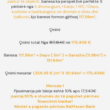
parkut të objektit,
banesa ka perspektivë perfekte
.
E
përbërë nga
3 dhoma gjumi, 1 banjo, 1 WC, 1 Depo,
kuzhinën e bashkangjitur në dhomën e ditës dhe
ballkonin,
kjo banesë formon gjithsej
117.56m²
.
Çmimi:
Çmimi total: Nga
187,164
€ në
175,408 €
Banesa:
117.56m² + Depo ( 3m² ) + Garazha (11.38m²) =
131.94m²
Çmimi mesatar
1,329.45 € /m²
X
131.94
m²
=
175,408
€
Metoda 1
Pjesëmarrja për blerje është 10% apo 17,540€
pastaj 90% e shumës do të paguhet përmes
financimit bankar!
Këstet e pagesës përmes Raiffesen Bank
: