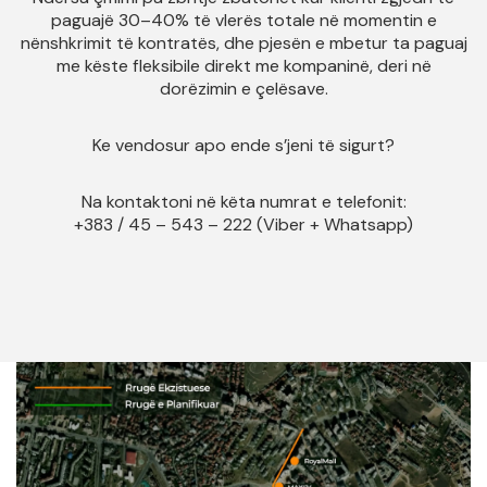
paguajë 30–40% të vlerës totale në momentin e
nënshkrimit të kontratës, dhe pjesën e mbetur ta paguaj
me këste fleksibile direkt me kompaninë, deri në
dorëzimin e çelësave.
Ke vendosur apo ende s’jeni të sigurt?
Na kontaktoni në këta numrat e telefonit:
+383 / 45 – 543 – 222 (Viber + Whatsapp)