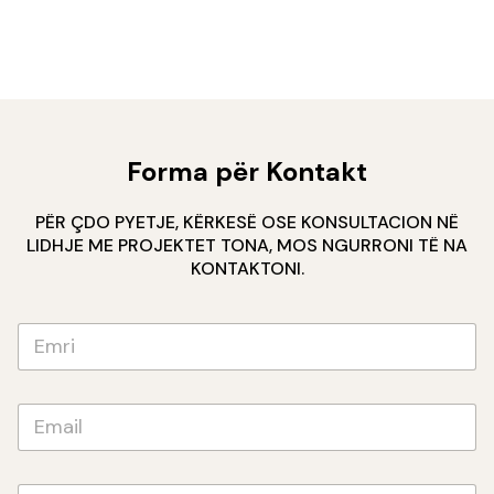
Forma për Kontakt
PËR ÇDO PYETJE, KËRKESË OSE KONSULTACION NË
LIDHJE ME PROJEKTET TONA, MOS NGURRONI TË NA
KONTAKTONI.
E
m
r
i
E
*
m
a
i
S