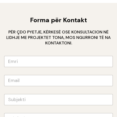
Forma për Kontakt
PËR ÇDO PYETJE, KËRKESË OSE KONSULTACION NË
LIDHJE ME PROJEKTET TONA, MOS NGURRONI TË NA
KONTAKTONI.
E
m
r
i
E
*
m
a
i
S
l
u
*
b
j
T
e