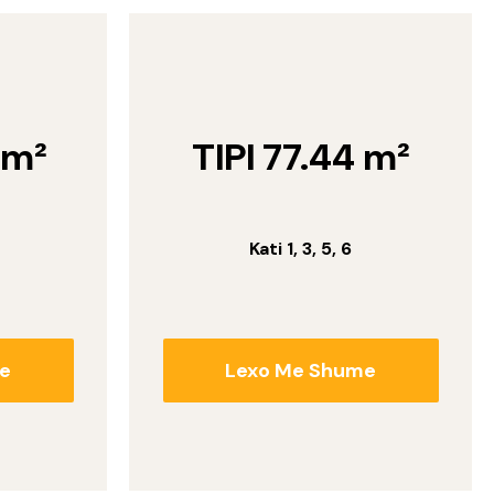
 m²
TIPI 77.44 m²
Kati 1, 3, 5, 6
e
Lexo Me Shume