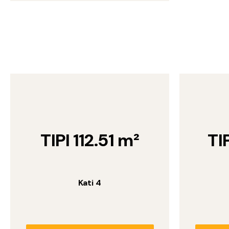
TIPI 112.51 m²
TI
Kati 4